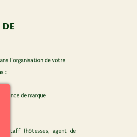
 DE
ns l’organisation de votre
ns :
érience de marque
e
S
f (hôtesses, agent de