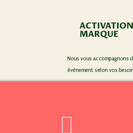
ACTIVATION
MARQUE
Nous vous accompagnons da
évènement selon vos besoi
– Élaboration de l’exp
–
Recherche de sall
DÉCOUVREZ NOS RÉALISATION
– Gestion Traiteur
– Recrutement staf