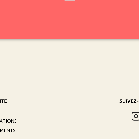
➝
sécurité…)
– Régie générale
ITE
SUIVEZ
ATIONS
EMENTS